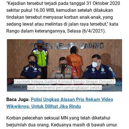
"Kejadian tersebut terjadi pada tanggal 31 Oktober 2020
sekitar pukul 16.00 WIB, kemudian setelah dilakukan
tindakan tersebut menyasar korban anak-anak, yang
sedang lewat atau melintas di jalan raya tersebut," kata
Rango dalam keterangannya, Selasa (6/4/2021).
Kapolsek Kelapa Gading Kompol Rango Siregar (tengah) 
saat konferensi pers penangkapan pelaku
Baca Juga:
Polisi Ungkap Alasan Pria Rekam Video
Wikwiknya: Untuk Dilihat Jika Rindu
Korban pelecehan seksual MN yang telah diketahui
berjumlah dua orang. Keduanya masih di bawah umur.