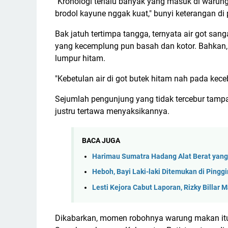
"Kronologi terlalu banyak yang masuk di warun
brodol kayune nggak kuat," bunyi keterangan di 
Bak jatuh tertimpa tangga, ternyata air got sa
yang kecemplung pun basah dan kotor. Bahkan
lumpur hitam.
"Kebetulan air di got butek hitam nah pada kece
Sejumlah pengunjung yang tidak tercebur tampa
justru tertawa menyaksikannya.
BACA JUGA
Harimau Sumatra Hadang Alat Berat yang
Heboh, Bayi Laki-laki Ditemukan di Pinggi
Lesti Kejora Cabut Laporan, Rizky Billar 
Dikabarkan, momen robohnya warung makan itu 