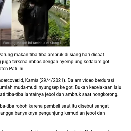
Warung Makan ini Ambruk di Siang Hari
warung makan tiba-tiba ambruk di siang hari disaat
g juga terkena imbas dengan nyemplung kedalam got
en Pati ini.
dercover.id, Kamis (29/4/2021). Dalam video berdurasi
umlah muda-mudi nyungsep ke got. Bukan kecelakaan lalu
ti tiba-tiba lantainya jebol dan ambruk saat nongkorong.
ba-tiba roboh karena pembeli saat itu disebut sangat
nyangga banyaknya pengunjung kemudian jebol dan