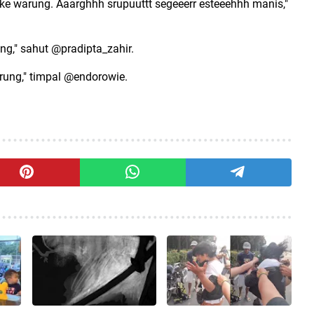
ke warung. Aaarghhh srupuuttt segeeerr esteeehhh manis,"
ng," sahut @pradipta_zahir.
ung," timpal @endorowie.