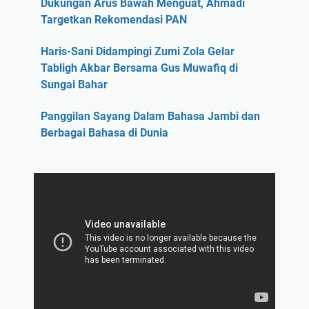
Dukungan Arus Bawah Menguat, Ahmadi
Targetkan Rekomendasi PAN
Haris-Sani Didampingi Zumi Zola Gelar
Tabligh Akbar Bersama Gus Muwafiq di
Sungai Bahar
Panggilan Sayang Dalam Bahasa Jambi dan
Berbagai Bahasa di Dunia