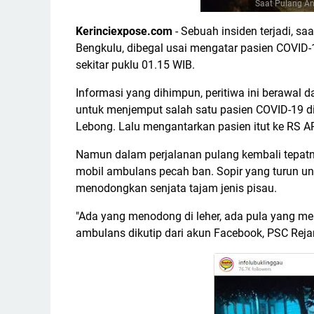
Saat Pulang An
Kerinciexpose.com
- Sebuah insiden terjadi, sa
Bengkulu, dibegal usai mengatar pasien COVID-
sekitar puklu 01.15 WIB.
Informasi yang dihimpun, peritiwa ini berawal d
untuk menjemput salah satu pasien COVID-19 d
Lebong. Lalu mengantarkan pasien itut ke RS A
Namun dalam perjalanan pulang kembali tepatn
mobil ambulans pecah ban. Sopir yang turun unt
menodongkan senjata tajam jenis pisau.
"Ada yang menodong di leher, ada pula yang men
ambulans dikutip dari akun Facebook, PSC Rej