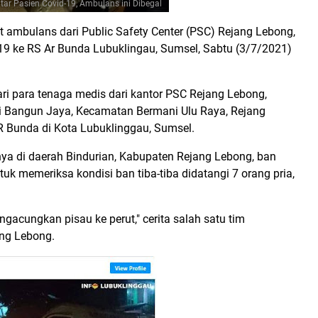
tar Pasien Covid-19, Ambulans ini Dibegal
at ambulans dari Public Safety Center (PSC) Rejang Lebong,
19 ke RS Ar Bunda Lubuklingau, Sumsel, Sabtu (3/7/2021)
ari para tenaga medis dari kantor PSC Rejang Lebong,
i Bangun Jaya, Kecamatan Bermani Ulu Raya, Rejang
R Bunda di Kota Lubuklinggau, Sumsel.
ya di daerah Bindurian, Kabupaten Rejang Lebong, ban
uk memeriksa kondisi ban tiba-tiba didatangi 7 orang pria,
gacungkan pisau ke perut," cerita salah satu tim
ang Lebong.