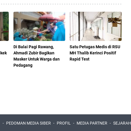
Di Balai Pagi Rawang,
Satu Petugas Medis di RSU
akek
Ahmadi Zubir Bagikan
MH Thalib Kerinci Positif
Masker Untuk Warga dan
Rapid Test
Pedagang
I
PEDOMAN MEDIA SIBER
PROFIL
MEDIA PARTNER
SEJARAH