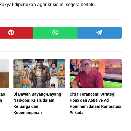
kyat diperlukan agar krisis ini segera berlalu.
tas
Di Bawah Bayang-Bayang
Citra Terancam: Strategi
n
Narkoba: Krisis dalam
Hoax dan Abusive Ad
r
Keluarga dan
Hominem dalam Kontestasi
Kepemimpinan
Pilkada