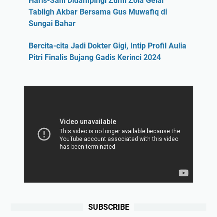
Haris-Sani Didampingi Zumi Zola Gelar
Tabligh Akbar Bersama Gus Muwafiq di
Sungai Bahar
Bercita-cita Jadi Dokter Gigi, Intip Profil Aulia
Pitri Finalis Bujang Gadis Kerinci 2024
SUBSCRIBE