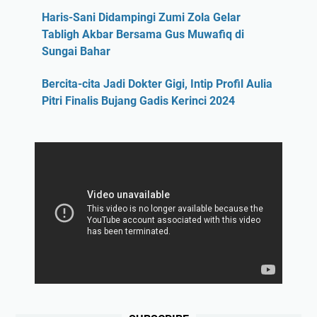
Haris-Sani Didampingi Zumi Zola Gelar
Tabligh Akbar Bersama Gus Muwafiq di
Sungai Bahar
Bercita-cita Jadi Dokter Gigi, Intip Profil Aulia
Pitri Finalis Bujang Gadis Kerinci 2024