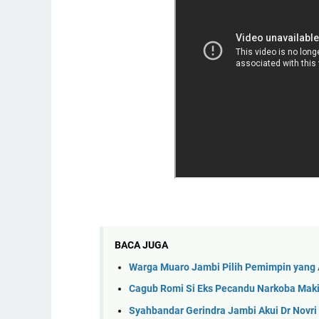
BACA JUGA
Warga Muaro Jambi Pilih Pemimpin yang
Cagub Romi Si Eks Pecandu Narkoba Maki
Syahbandar Gerindra Jambi Akui Dr Novri