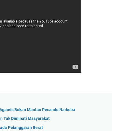
 Agamis Bukan Mantan Pecandu Narkoba
n Tak Diminati Masyarakat
 ada Pelanggaran Berat