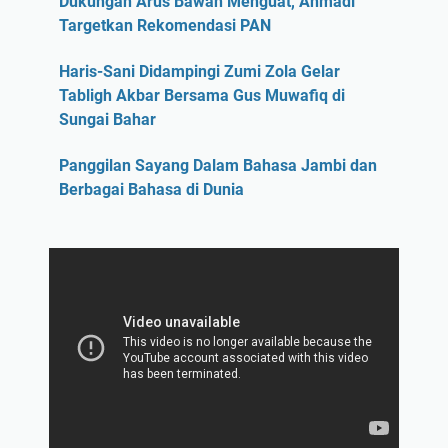
Dukungan Arus Bawah Menguat, Ahmadi
Targetkan Rekomendasi PAN
Haris-Sani Didampingi Zumi Zola Gelar
Tabligh Akbar Bersama Gus Muwafiq di
Sungai Bahar
Panggilan Sayang Dalam Bahasa Jambi dan
Berbagai Bahasa di Dunia