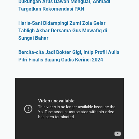
Dukungan Arus Bawah Menguat, Ahmadi
Targetkan Rekomendasi PAN
Haris-Sani Didampingi Zumi Zola Gelar
Tabligh Akbar Bersama Gus Muwafiq di
Sungai Bahar
Bercita-cita Jadi Dokter Gigi, Intip Profil Aulia
Pitri Finalis Bujang Gadis Kerinci 2024