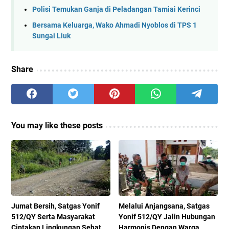
Polisi Temukan Ganja di Peladangan Tamiai Kerinci
Bersama Keluarga, Wako Ahmadi Nyoblos di TPS 1
Sungai Liuk
Share
You may like these posts
Jumat Bersih, Satgas Yonif
Melalui Anjangsana, Satgas
512/QY Serta Masyarakat
Yonif 512/QY Jalin Hubungan
Ciptakan Lingkungan Sehat
Harmonis Dengan Warga