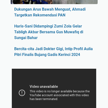
Dukungan Arus Bawah Menguat, Ahmadi
Targetkan Rekomendasi PAN
Haris-Sani Didampingi Zumi Zola Gelar
Tabligh Akbar Bersama Gus Muwafiq di
Sungai Bahar
Bercita-cita Jadi Dokter Gigi, Intip Profil Aulia
Pitri Finalis Bujang Gadis Kerinci 2024