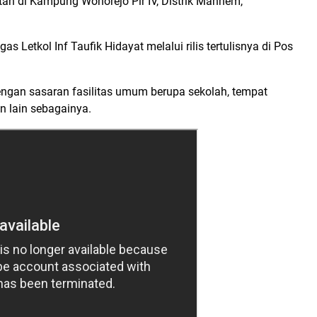
n di Kampung Wonorejo Pir IV, Distrik Mannem,
 Letkol Inf Taufik Hidayat melalui rilis tertulisnya di Pos
engan sasaran fasilitas umum berupa sekolah, tempat
n lain sebagainya.