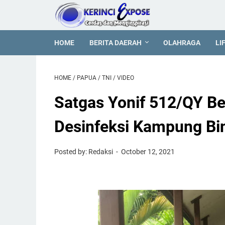
HOME
BERITA DAERAH
OLAHRAGA
LI
HOME
/
PAPUA
/
TNI
/
VIDEO
Satgas Yonif 512/QY B
Desinfeksi Kampung Bin
Posted by: Redaksi
October 12, 2021