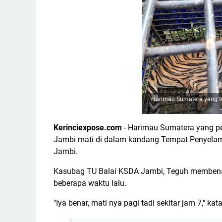
Harimau Sumatera yang te
Kerinciexpose.com
- Harimau Sumatera yang p
Jambi mati di dalam kandang Tempat Penyela
Jambi.
Kasubag TU Balai KSDA Jambi, Teguh membena
beberapa waktu lalu.
"Iya benar, mati nya pagi tadi sekitar jam 7," k