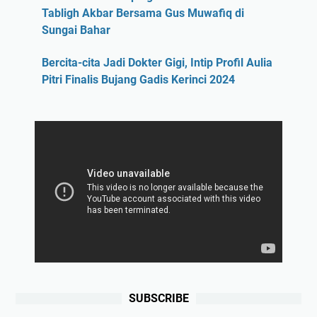
Tabligh Akbar Bersama Gus Muwafiq di
Sungai Bahar
Bercita-cita Jadi Dokter Gigi, Intip Profil Aulia
Pitri Finalis Bujang Gadis Kerinci 2024
SUBSCRIBE