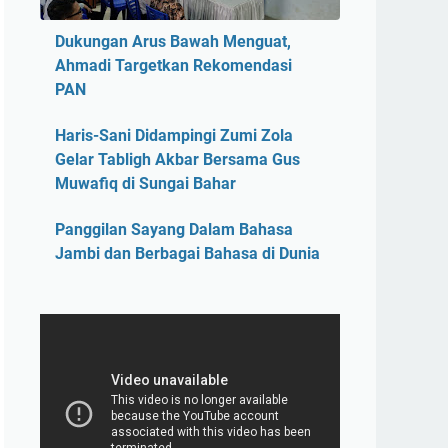
Dukungan Arus Bawah Menguat,
Ahmadi Targetkan Rekomendasi
PAN
Haris-Sani Didampingi Zumi Zola
Gelar Tabligh Akbar Bersama Gus
Muwafiq di Sungai Bahar
Panggilan Sayang Dalam Bahasa
Jambi dan Berbagai Bahasa di Dunia