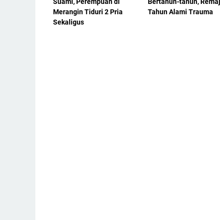
Suami, Perempuan di
Bertahun-tahun, Remaj
Merangin Tiduri 2 Pria
Tahun Alami Trauma
Sekaligus