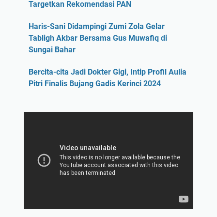
Targetkan Rekomendasi PAN
Haris-Sani Didampingi Zumi Zola Gelar
Tabligh Akbar Bersama Gus Muwafiq di
Sungai Bahar
Bercita-cita Jadi Dokter Gigi, Intip Profil Aulia
Pitri Finalis Bujang Gadis Kerinci 2024