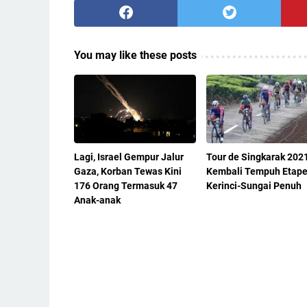
You may like these posts
Lagi, Israel Gempur Jalur
Tour de Singkarak 202
Gaza, Korban Tewas Kini
Kembali Tempuh Etap
176 Orang Termasuk 47
Kerinci-Sungai Penuh
Anak-anak