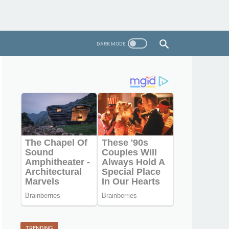
TRENDING