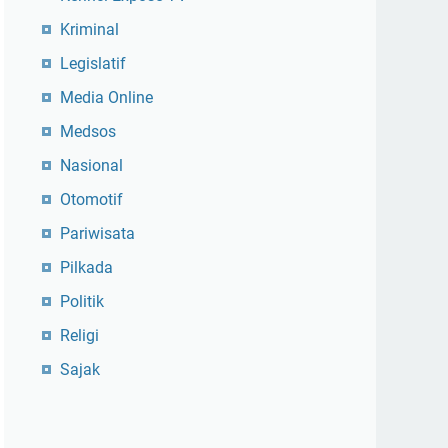
Kriminal
Legislatif
Media Online
Medsos
Nasional
Otomotif
Pariwisata
Pilkada
Politik
Religi
Sajak