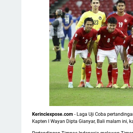
Kerinciexpose.com
- Laga Uji Coba pertandinga
Kapten I Wayan Dipta Gianyar, Bali malam ini, 