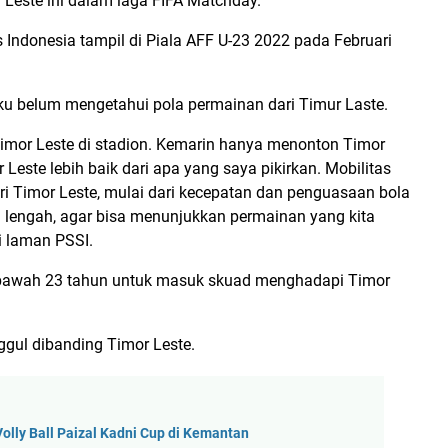
Leste ini dalam laga FIFA Matchday.
 Indonesia tampil di Piala AFF U-23 2022 pada Februari
ku belum mengetahui pola permainan dari Timur Laste.
imor Leste di stadion. Kemarin hanya menonton Timor
 Leste lebih baik dari apa yang saya pikirkan. Mobilitas
i Timor Leste, mulai dari kecepatan dan penguasaan bola
eh lengah, agar bisa menunjukkan permainan yang kita
ri laman PSSI.
 bawah 23 tahun untuk masuk skuad menghadapi Timor
ggul dibanding Timor Leste.
olly Ball Paizal Kadni Cup di Kemantan