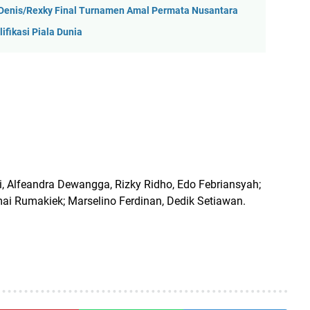
Denis/Rexky Final Turnamen Amal Permata Nusantara
ifikasi Piala Dunia
wi, Alfeandra Dewangga, Rizky Ridho, Edo Febriansyah;
mai Rumakiek; Marselino Ferdinan, Dedik Setiawan.