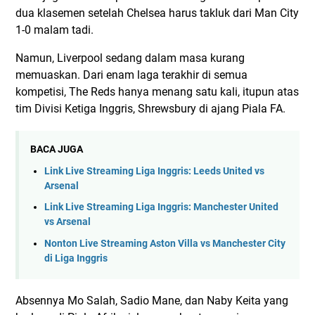
dua klasemen setelah Chelsea harus takluk dari Man City
1-0 malam tadi.
Namun, Liverpool sedang dalam masa kurang
memuaskan. Dari enam laga terakhir di semua
kompetisi, The Reds hanya menang satu kali, itupun atas
tim Divisi Ketiga Inggris, Shrewsbury di ajang Piala FA.
BACA JUGA
Link Live Streaming Liga Inggris: Leeds United vs
Arsenal
Link Live Streaming Liga Inggris: Manchester United
vs Arsenal
Nonton Live Streaming Aston Villa vs Manchester City
di Liga Inggris
Absennya Mo Salah, Sadio Mane, dan Naby Keita yang