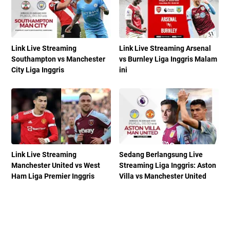
Link Live Streaming
Link Live Streaming Arsenal
Southampton vs Manchester
vs Burnley Liga Inggris Malam
City Liga Inggris
ini
Link Live Streaming
Sedang Berlangsung Live
Manchester United vs West
Streaming Liga Inggris: Aston
Ham Liga Premier Inggris
Villa vs Manchester United