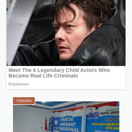
TRENDING