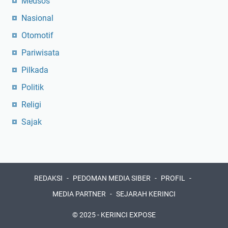
Medsos
Nasional
Otomotif
Pariwisata
Pilkada
Politik
Religi
Sajak
REDAKSI
PEDOMAN MEDIA SIBER
PROFIL
MEDIA PARTNER
SEJARAH KERINCI
© 2025 -
KERINCI EXPOSE