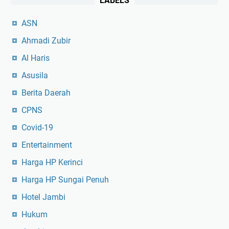
LABELS
ASN
Ahmadi Zubir
Al Haris
Asusila
Berita Daerah
CPNS
Covid-19
Entertainment
Harga HP Kerinci
Harga HP Sungai Penuh
Hotel Jambi
Hukum