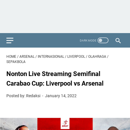
HOME
/
ARSENAL
/
INTERNASIONAL
/
LIVERPOOL
/
OLAHRAGA
/
SEPAKBOLA
Nonton Live Streaming Semifinal
Carabao Cup: Liverpool vs Arsenal
Posted by: Redaksi
January 14, 2022