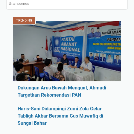
TRENDING
Dukungan Arus Bawah Menguat, Ahmadi
Targetkan Rekomendasi PAN
Haris-Sani Didampingi Zumi Zola Gelar
Tabligh Akbar Bersama Gus Muwafiq di
Sungai Bahar