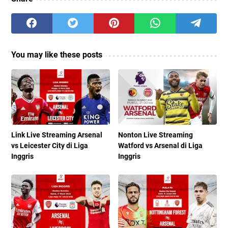
You may like these posts
Link Live Streaming Arsenal
Nonton Live Streaming
vs Leicester City di Liga
Watford vs Arsenal di Liga
Inggris
Inggris