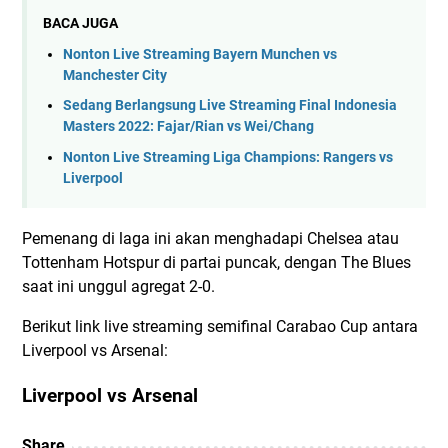
BACA JUGA
Nonton Live Streaming Bayern Munchen vs
Manchester City
Sedang Berlangsung Live Streaming Final Indonesia
Masters 2022: Fajar/Rian vs Wei/Chang
Nonton Live Streaming Liga Champions: Rangers vs
Liverpool
Pemenang di laga ini akan menghadapi Chelsea atau
Tottenham Hotspur di partai puncak, dengan The Blues
saat ini unggul agregat 2-0.
Berikut link live streaming semifinal Carabao Cup antara
Liverpool vs Arsenal:
Liverpool vs Arsenal
Share