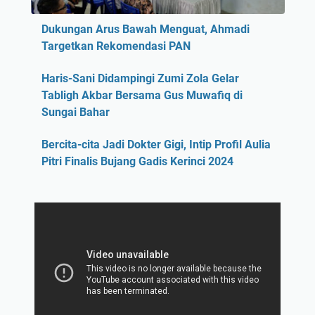
Dukungan Arus Bawah Menguat, Ahmadi
Targetkan Rekomendasi PAN
Haris-Sani Didampingi Zumi Zola Gelar
Tabligh Akbar Bersama Gus Muwafiq di
Sungai Bahar
Bercita-cita Jadi Dokter Gigi, Intip Profil Aulia
Pitri Finalis Bujang Gadis Kerinci 2024