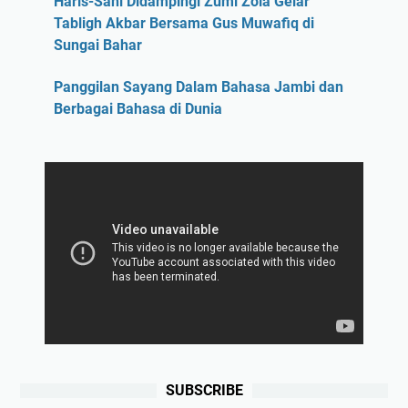
Haris-Sani Didampingi Zumi Zola Gelar
Tabligh Akbar Bersama Gus Muwafiq di
Sungai Bahar
Panggilan Sayang Dalam Bahasa Jambi dan
Berbagai Bahasa di Dunia
SUBSCRIBE