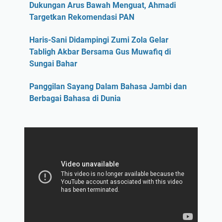
Dukungan Arus Bawah Menguat, Ahmadi
Targetkan Rekomendasi PAN
Haris-Sani Didampingi Zumi Zola Gelar
Tabligh Akbar Bersama Gus Muwafiq di
Sungai Bahar
Panggilan Sayang Dalam Bahasa Jambi dan
Berbagai Bahasa di Dunia