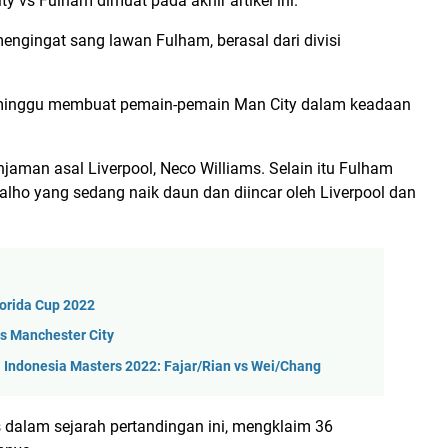
ty vs Fulham dimuat pada akhir artikel ini.
mengingat sang lawan Fulham, berasal dari divisi
ua minggu membuat pemain-pemain Man City dalam keadaan
aman asal Liverpool, Neco Williams. Selain itu Fulham
lho yang sedang naik daun dan diincar oleh Liverpool dan
lorida Cup 2022
s Manchester City
 Indonesia Masters 2022: Fajar/Rian vs Wei/Chang
s dalam sejarah pertandingan ini, mengklaim 36