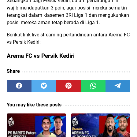
Sedangkan bagi Persik Kediri, dalam pertarungan ini
wajib mendapatkan 3 poin, agar posisi mereka semakin
terangkat dalam klasemen BRI Liga 1 dan mengukuhkan
posisi mereka aman tetap berada di Liga 1.
Berikut link live streaming pertandingan antara Arema FC
vs Persik Kediri:
Arema FC vs Persik Kediri
Share
You may like these posts