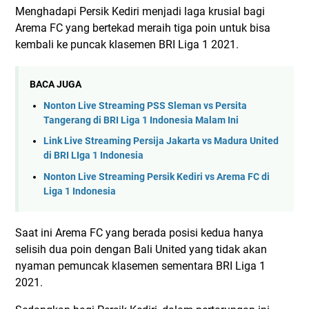
Menghadapi Persik Kediri menjadi laga krusial bagi
Arema FC yang bertekad meraih tiga poin untuk bisa
kembali ke puncak klasemen BRI Liga 1 2021.
BACA JUGA
Nonton Live Streaming PSS Sleman vs Persita
Tangerang di BRI Liga 1 Indonesia Malam Ini
Link Live Streaming Persija Jakarta vs Madura United
di BRI LIga 1 Indonesia
Nonton Live Streaming Persik Kediri vs Arema FC di
Liga 1 Indonesia
Saat ini Arema FC yang berada posisi kedua hanya
selisih dua poin dengan Bali United yang tidak akan
nyaman pemuncak klasemen sementara BRI Liga 1
2021.