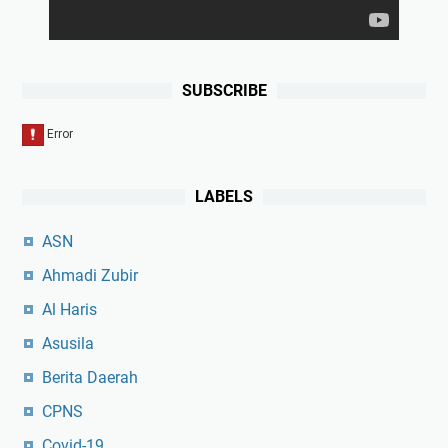
SUBSCRIBE
LABELS
ASN
Ahmadi Zubir
Al Haris
Asusila
Berita Daerah
CPNS
Covid-19