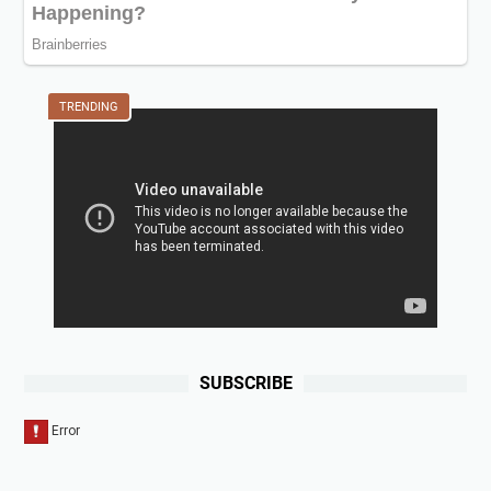
TRENDING
SUBSCRIBE