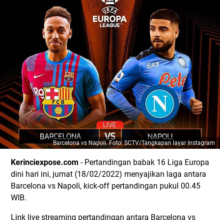
Barcelona vs Napoli. Foto: SCTV/Tangkapan layar Instagram
Kerinciexpose.com
- Pertandingan babak 16 Liga Europa
dini hari ini, jumat (18/02/2022) menyajikan laga antara
Barcelona vs Napoli, kick-off pertandingan pukul 00.45
WIB.
Link live streaming pertandingan antara Barcelona vs