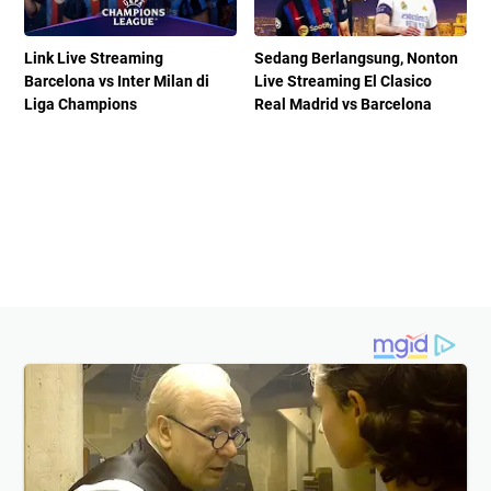
Link Live Streaming
Sedang Berlangsung, Nonton
Barcelona vs Inter Milan di
Live Streaming El Clasico
Liga Champions
Real Madrid vs Barcelona