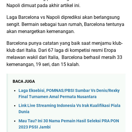
Napoli dimuat pada akhir artikel ini.
Laga Barcelona vs Napoli diprediksi akan berlangsung
sengit. Bermain sebagai tuan rumah, Barcelona tentunya
akan menargetkan kemenangan.
Barcelona punya catatan yang baik saat menjamu klub-
klub dari Italia. Dari 67 laga di kompetisi resmi Eropa
melawan wakil dari Italia, Barcelona berhasil meraih 33
kemenangan, 19 seri, dan 15 kalah.
BACA JUGA
Laga Eksebisi, POMNAS/PBSI Sumbar Vs Denis/Rexky
Final Turnamen Amal Permata Nusantara
Link Live Streaming Indonesia Vs Irak Kualifikasi Piala
Dunia
Mau Tau? Ini 30 Nama Pemain Hasil Seleksi PRA PON
2023 PSSI Jambi