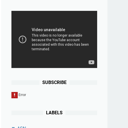
SUBSCRIBE
LABELS