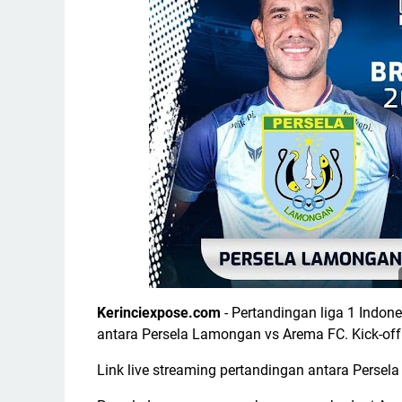
Kerinciexpose.com
- Pertandingan liga 1 Indon
antara Persela Lamongan vs Arema FC. Kick-off
Link live streaming pertandingan antara Persela