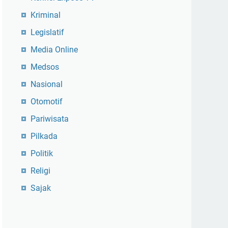
Kriminal
Legislatif
Media Online
Medsos
Nasional
Otomotif
Pariwisata
Pilkada
Politik
Religi
Sajak