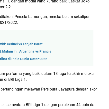
a FC dengan modal yang kurang baik, Laskar Joko
or 2-2.
g dilakoni Persela Lamongan, mereka belum sekalipun
2021/2022.
bi: Kerinci vs Tanjab Barat
2 Malam Ini: Argentina vs Prancis
rikat di Piala Dunia Qatar 2022
am performa yang baik, dalam 18 laga terakhir mereka
 di BRI Liga 1.
 pertandingan melawan Persipura Jayapura dengan skor
smen sementara BRI Liga 1 dengan perolehan 44 poin dan