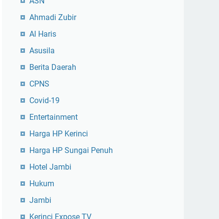
ASN
Ahmadi Zubir
Al Haris
Asusila
Berita Daerah
CPNS
Covid-19
Entertainment
Harga HP Kerinci
Harga HP Sungai Penuh
Hotel Jambi
Hukum
Jambi
Kerinci Expose TV