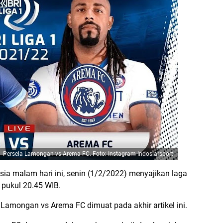
Persela Lamongan vs Arema FC. Foto: Instagram Indosiarsport
esia malam hari ini, senin (1/2/2022) menyajikan laga
 pukul 20.45 WIB.
 Lamongan vs Arema FC dimuat pada akhir artikel ini.