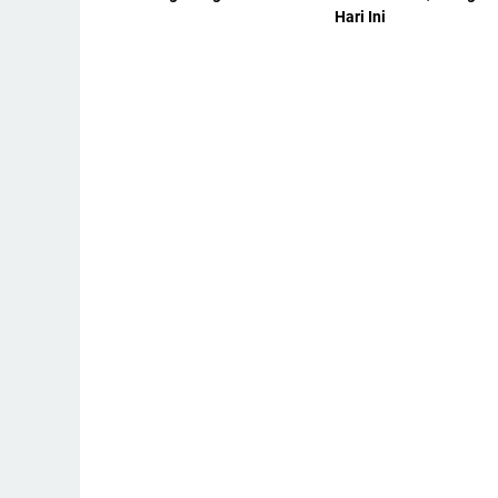
Hari Ini