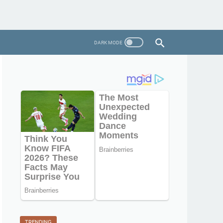
TRENDING