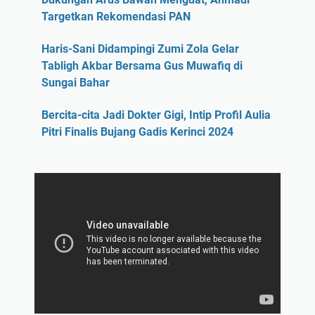
Targetkan Rekomendasi PAN
Haris-Sani Didampingi Zumi Zola Gelar
Tabligh Akbar Bersama Gus Muwafiq di
Sungai Bahar
Bercita-cita Jadi Dokter Gigi, Intip Profil Aulia
Pitri Finalis Bujang Gadis Kerinci 2024