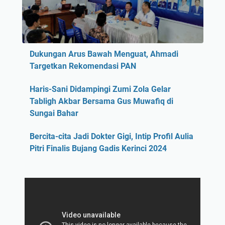
Dukungan Arus Bawah Menguat, Ahmadi
Targetkan Rekomendasi PAN
Haris-Sani Didampingi Zumi Zola Gelar
Tabligh Akbar Bersama Gus Muwafiq di
Sungai Bahar
Bercita-cita Jadi Dokter Gigi, Intip Profil Aulia
Pitri Finalis Bujang Gadis Kerinci 2024