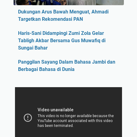
Dukungan Arus Bawah Menguat, Ahmadi
Targetkan Rekomendasi PAN
Haris-Sani Didampingi Zumi Zola Gelar
Tabligh Akbar Bersama Gus Muwafiq di
Sungai Bahar
Panggilan Sayang Dalam Bahasa Jambi dan
Berbagai Bahasa di Dunia