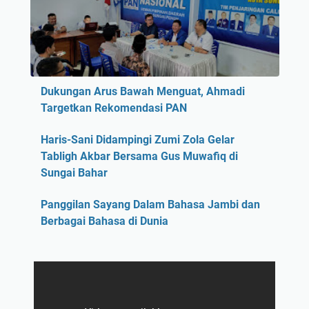
Dukungan Arus Bawah Menguat, Ahmadi
Targetkan Rekomendasi PAN
Haris-Sani Didampingi Zumi Zola Gelar
Tabligh Akbar Bersama Gus Muwafiq di
Sungai Bahar
Panggilan Sayang Dalam Bahasa Jambi dan
Berbagai Bahasa di Dunia