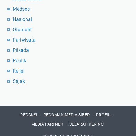
Medsos
Nasional
Otomotif
Pariwisata
Pilkada
Politik
Religi
Sajak
REDAKSI
PEDOMAN MEDIA SIBER
PROFIL
MEDIA PARTNER
SEJARAH KERINCI