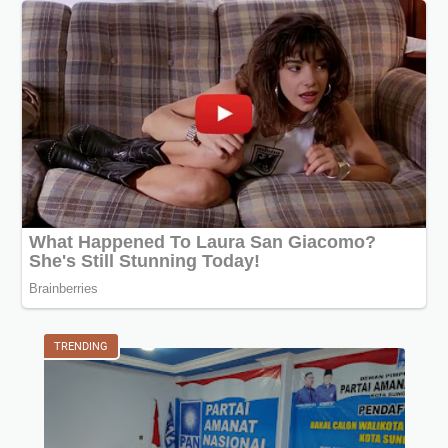
TRENDING