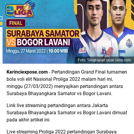
Foto: Tangkapan layar vidio.com
Kerinciexpose.com
- Pertandingan Grand Final turnamen
bola voli elit Nasional Proliga 2022 malam hari ini,
minggu (27/03/2022) menyajikan pertandingan antara
Surabaya Bhayangkara Samator vs Bogor Lavani.
Link live streaming pertandingan antara Jakarta
Surabaya Bhayangkara Samator vs Bogor Lavani dimuat
pada akhir artikel ini.
Live streaming Proliga 2022 pertandingan Surabaya