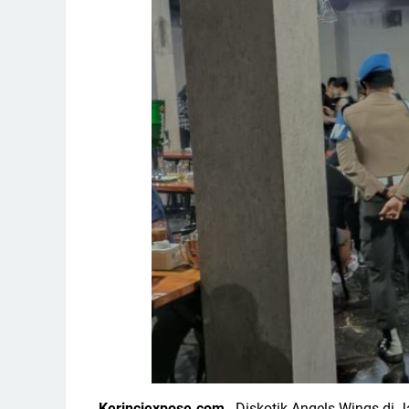
Kerinciexpose.com
- Diskotik Angels Wings di