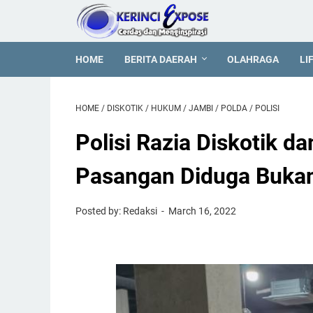
HOME
BERITA DAERAH
OLAHRAGA
LI
HOME
/
DISKOTIK
/
HUKUM
/
JAMBI
/
POLDA
/
POLISI
Polisi Razia Diskotik da
Pasangan Diduga Bukan
Posted by: Redaksi
March 16, 2022