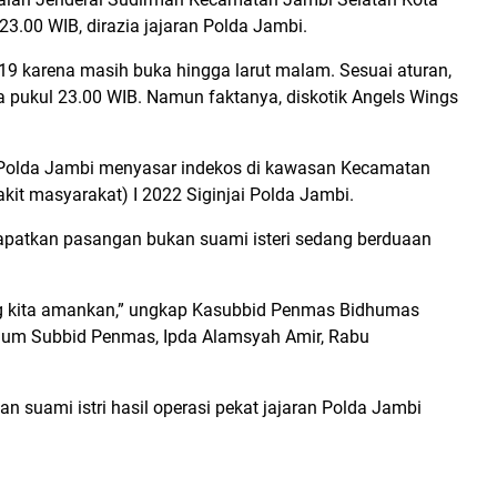
3.00 WIB, dirazia jajaran Polda Jambi.
d-19 karena masih buka hingga larut malam. Sesuai aturan,
a pukul 23.00 WIB. Namun faktanya, diskotik Angels Wings
an Polda Jambi menyasar indekos di kawasan Kecamatan
akit masyarakat) I 2022 Siginjai Polda Jambi.
apatkan pasangan bukan suami isteri sedang berduaan
ng kita amankan,” ungkap Kasubbid Penmas Bidhumas
num Subbid Penmas, Ipda Alamsyah Amir, Rabu
n suami istri hasil operasi pekat jajaran Polda Jambi