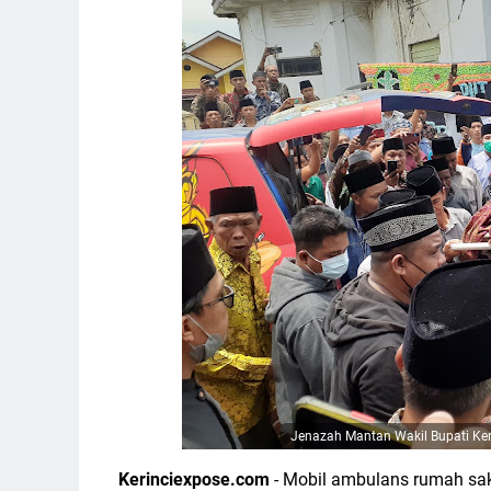
Jenazah Mantan Wakil Bupati Keri
Kerinciexpose.com
-
Mobil ambulans rumah sa