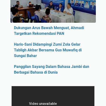
Dukungan Arus Bawah Menguat, Ahmadi
Targetkan Rekomendasi PAN
Haris-Sani Didampingi Zumi Zola Gelar
Tabligh Akbar Bersama Gus Muwafiq di
Sungai Bahar
Panggilan Sayang Dalam Bahasa Jambi dan
Berbagai Bahasa di Dunia