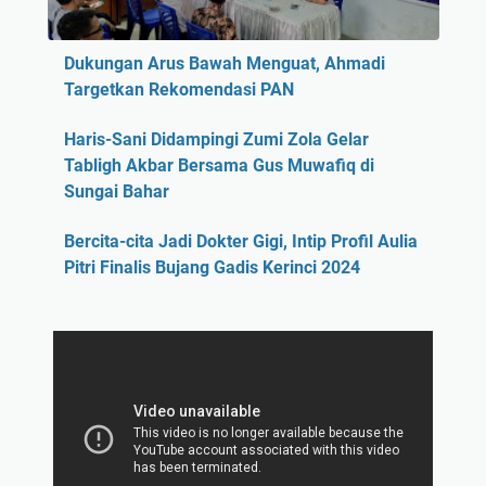
Dukungan Arus Bawah Menguat, Ahmadi
Targetkan Rekomendasi PAN
Haris-Sani Didampingi Zumi Zola Gelar
Tabligh Akbar Bersama Gus Muwafiq di
Sungai Bahar
Bercita-cita Jadi Dokter Gigi, Intip Profil Aulia
Pitri Finalis Bujang Gadis Kerinci 2024