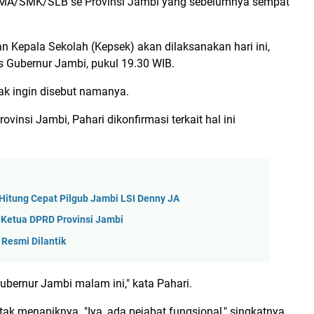
SMA/SMK/SLB se Provinsi Jambi yang sebelumnya sempat
an Kepala Sekolah (Kepsek) akan dilaksanakan hari ini,
 Gubernur Jambi, pukul 19.30 WIB.
dak ingin disebut namanya.
insi Jambi, Pahari dikonfirmasi terkait hal ini
 Hitung Cepat Pilgub Jambi LSI Denny JA
 Ketua DPRD Provinsi Jambi
Resmi Dilantik
ubernur Jambi malam ini," kata Pahari.
ak menapiknya. "Iya, ada pejabat fungsional," singkatnya.