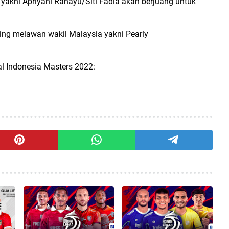
 yakni Apriyani Rahayu/Siti Fadia akan berjuang untuk
nding melawan wakil Malaysia yakni Pearly
nal Indonesia Masters 2022: