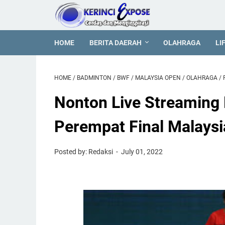
HOME
BERITA DAERAH
OLAHRAGA
LI
HOME
/
BADMINTON
/
BWF
/
MALAYSIA OPEN
/
OLAHRAGA
/
Nonton Live Streaming
Perempat Final Malays
Posted by: Redaksi
July 01, 2022