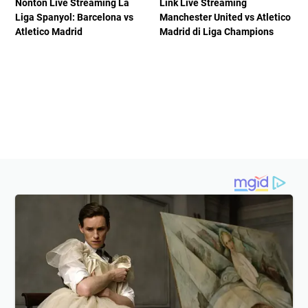
Nonton Live Streaming La
Link Live Streaming
Liga Spanyol: Barcelona vs
Manchester United vs Atletico
Atletico Madrid
Madrid di Liga Champions