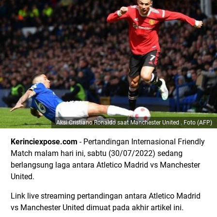
Aksi Cristiano Ronaldo saat Manchester United . Foto (AFP)
Kerinciexpose.com
- Pertandingan Internasional Friendly
Match malam hari ini, sabtu (30/07/2022) sedang
berlangsung laga antara Atletico Madrid vs Manchester
United.
Link live streaming pertandingan antara Atletico Madrid
vs Manchester United dimuat pada akhir artikel ini.