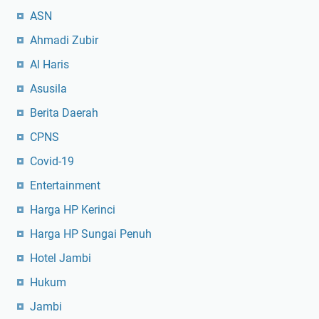
ASN
Ahmadi Zubir
Al Haris
Asusila
Berita Daerah
CPNS
Covid-19
Entertainment
Harga HP Kerinci
Harga HP Sungai Penuh
Hotel Jambi
Hukum
Jambi