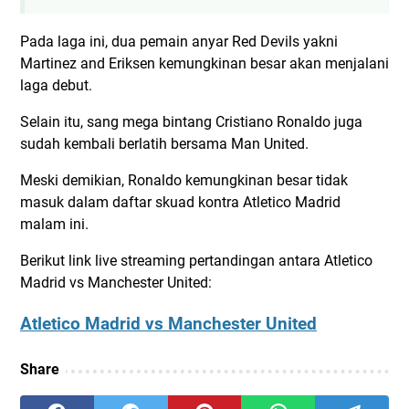
Pada laga ini, dua pemain anyar Red Devils yakni
Martinez and Eriksen kemungkinan besar akan menjalani
laga debut.
Selain itu, sang mega bintang Cristiano Ronaldo juga
sudah kembali berlatih bersama Man United.
Meski demikian, Ronaldo kemungkinan besar tidak
masuk dalam daftar skuad kontra Atletico Madrid
malam ini.
Berikut link live streaming pertandingan antara Atletico
Madrid vs Manchester United:
Atletico Madrid vs Manchester United
Share