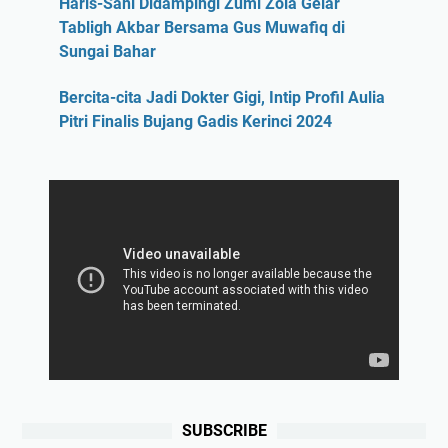
Haris-Sani Didampingi Zumi Zola Gelar
Tabligh Akbar Bersama Gus Muwafiq di
Sungai Bahar
Bercita-cita Jadi Dokter Gigi, Intip Profil Aulia
Pitri Finalis Bujang Gadis Kerinci 2024
SUBSCRIBE