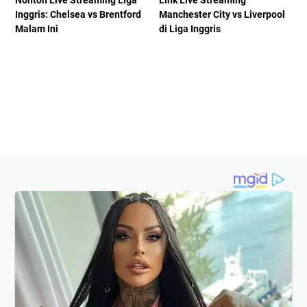
Nonton Live Streaming Liga
Link Live Streaming
Inggris: Chelsea vs Brentford
Manchester City vs Liverpool
Malam Ini
di Liga Inggris