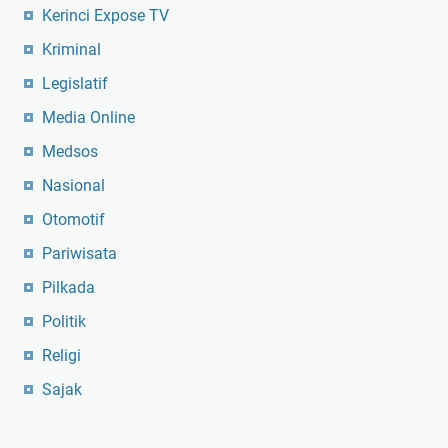
Kerinci Expose TV
Kriminal
Legislatif
Media Online
Medsos
Nasional
Otomotif
Pariwisata
Pilkada
Politik
Religi
Sajak