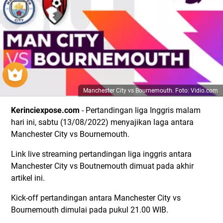
Manchester City vs Bournemouth. Foto: Vidio.com
Kerinciexpose.com
- Pertandingan liga Inggris malam
hari ini, sabtu (13/08/2022) menyajikan laga antara
Manchester City vs Bournemouth.
Link live streaming pertandingan liga inggris antara
Manchester City vs Boutnemouth dimuat pada akhir
artikel ini.
Kick-off pertandingan antara Manchester City vs
Bournemouth dimulai pada pukul 21.00 WIB.