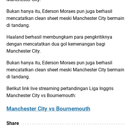
Bukan hanya itu, Ederson Moraes pun juga berhasil
mencatatkan clean sheet meski Manchester City bermain
di tandang.
Haaland berhasil membungkam para pengkritiknya
dengan mencatatkan dua gol kemenangan bagi
Manchester City.
Bukan hanya itu, Ederson Moraes pun juga berhasil
mencatatkan clean sheet meski Manchester City bermain
di tandang.
Berikut link live streaming pertandingan Liga Inggris
Manchester City vs Bournemouth:
Manchester City vs Bournemouth
Share