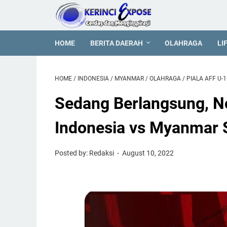
HOME
BERITA DAERAH
OLAHRAGA
LI
HOME
/
INDONESIA
/
MYANMAR
/
OLAHRAGA
/
PIALA AFF U-1
Sedang Berlangsung, N
Indonesia vs Myanmar S
Posted by: Redaksi
August 10, 2022