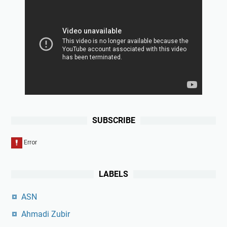
SUBSCRIBE
LABELS
ASN
Ahmadi Zubir