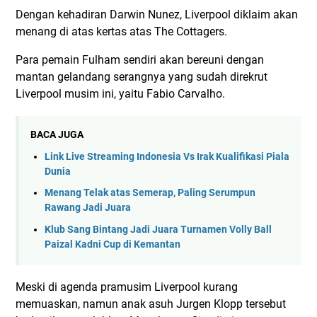
Dengan kehadiran Darwin Nunez, Liverpool diklaim akan
menang di atas kertas atas The Cottagers.
Para pemain Fulham sendiri akan bereuni dengan
mantan gelandang serangnya yang sudah direkrut
Liverpool musim ini, yaitu Fabio Carvalho.
BACA JUGA
Link Live Streaming Indonesia Vs Irak Kualifikasi Piala
Dunia
Menang Telak atas Semerap, Paling Serumpun
Rawang Jadi Juara
Klub Sang Bintang Jadi Juara Turnamen Volly Ball
Paizal Kadni Cup di Kemantan
Meski di agenda pramusim Liverpool kurang
memuaskan, namun anak asuh Jurgen Klopp tersebut