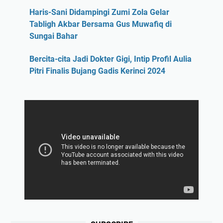
Haris-Sani Didampingi Zumi Zola Gelar
Tabligh Akbar Bersama Gus Muwafiq di
Sungai Bahar
Bercita-cita Jadi Dokter Gigi, Intip Profil Aulia
Pitri Finalis Bujang Gadis Kerinci 2024