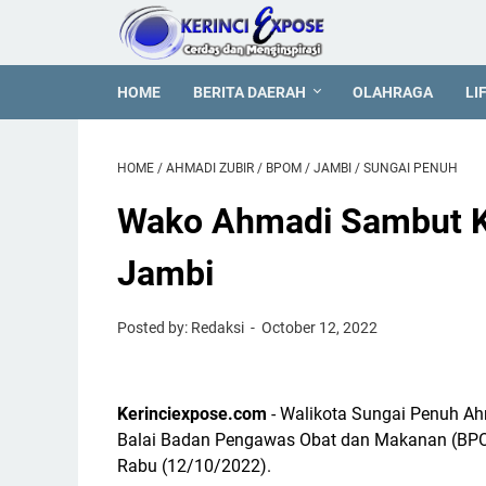
HOME
BERITA DAERAH
OLAHRAGA
LI
HOME
/
AHMADI ZUBIR
/
BPOM
/
JAMBI
/
SUNGAI PENUH
Wako Ahmadi Sambut 
Jambi
Posted by: Redaksi
October 12, 2022
Kerinciexpose.com
- Walikota Sungai Penuh Ah
Balai Badan Pengawas Obat dan Makanan (BPOM
Rabu (12/10/2022).