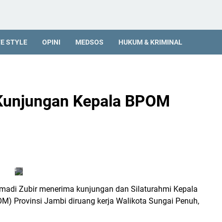
K
e
p
al
a
FE STYLE
OPINI
MEDSOS
HUKUM & KRIMINAL
B
P
O
M
J
a
Kunjungan Kepala BPOM
m
bi
.
F
ot
o:
0
6
4
madi Zubir menerima kunjungan dan Silaturahmi Kepala
) Provinsi Jambi diruang kerja Walikota Sungai Penuh,