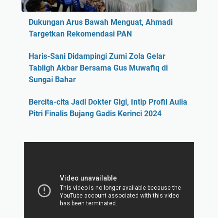
Dukungan Arus Bawah Menguat, Ahmadi
Targetkan Rekomendasi PAN
Haris-Sani Didampingi Zumi Zola Gelar
Tabligh Akbar Bersama Gus Muwafiq di
Sungai Bahar
Bercita-cita Jadi Dokter Gigi, Intip Profil Aulia
Pitri Finalis Bujang Gadis Kerinci 2024