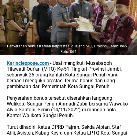
Penyerahan bonus Kafilah berprestasi di ajang MTQ Provinsi Jambi ke-51.
Foto: 064
Kerinciexpose.com
- Usai mengikuti Musabaqoh
Tilawatil Qur'an (MTQ) Ke-51 Tingkat Provinsi Jambi,
sebanyak 26 orang kafilah Kota Sungai Penuh yang
berhasil mengukir prestasi terima bonus dan uang
pembinaan dari Pemerintah Kota Sungai Penuh.
Penyerahan bonus tersebut diserahkan langsung
Walikota Sungai Penuh Ahmadi Zubir bersama Wawako
Alvia Santoni, Senin (14/11/2022) di ruangan pola
Kantor Walikota Sungai Penuh.
Turut dihadiri, Ketua DPRD Fajran, Sekda Alpian, Staf
Ahli, Asisten, Kabag Kesra dan Ketua LPTQ Kota Sungai