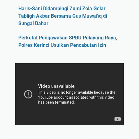
Haris-Sani Didampingi Zumi Zola Gelar
Tabligh Akbar Bersama Gus Muwafiq di
Sungai Bahar
Perketat Pengawasan SPBU Pelayang Raya,
Polres Kerinci Usulkan Pencabutan Izin