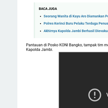
BACA JUGA
Seorang Wanita di Kayu Aro Diamankan P
Polres Kerinci Buru Pelaku Terduga Penu
Akhirnya Kapolda Jambi Berhasil Dievakua
Pantauan di Posko KONI Bangko, tampak tim m
Kapolda Jambi.