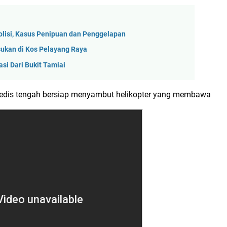
olisi, Kasus Penipuan dan Penggelapan
sukan di Kos Pelayang Raya
si Dari Bukit Tamiai
edis tengah bersiap menyambut helikopter yang membawa