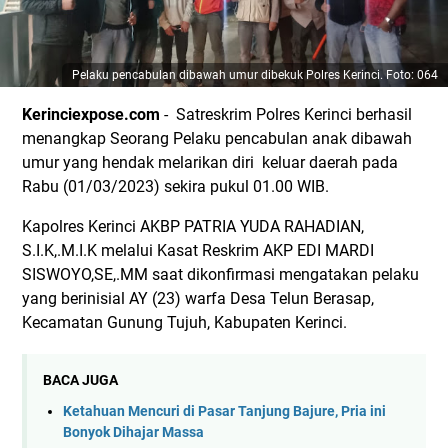
Pelaku pencabulan dibawah umur dibekuk Polres Kerinci. Foto: 064
Kerinciexpose.com
- Satreskrim Polres Kerinci berhasil
menangkap Seorang Pelaku pencabulan anak dibawah
umur yang hendak melarikan diri keluar daerah pada
Rabu (01/03/2023) sekira pukul 01.00 WIB.
Kapolres Kerinci AKBP PATRIA YUDA RAHADIAN,
S.I.K,.M.I.K melalui Kasat Reskrim AKP EDI MARDI
SISWOYO,SE,.MM saat dikonfirmasi mengatakan pelaku
yang berinisial AY (23) warfa Desa Telun Berasap,
Kecamatan Gunung Tujuh, Kabupaten Kerinci.
BACA JUGA
Ketahuan Mencuri di Pasar Tanjung Bajure, Pria ini
Bonyok Dihajar Massa