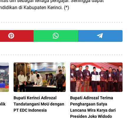
as diri sebagai tenaga pengajar. Sehingga dapat
idikan di Kabupaten Kerinci. (*)
Bupati Kerinci Adirozal
Bupati Adirozal Terima
lik
Tandatangani MoU dengan
Penghargaan Satya
PT EDC Indonesia
Lancana Wira Karya dari
Presiden Joko Widodo